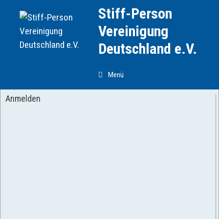
Zum
Stiff-Person
Inhalt
Vereinigung
springen
Deutschland e.V.
Menü
Anmelden
Benutzername oder E-Mail Addresse
*
Passwort
*